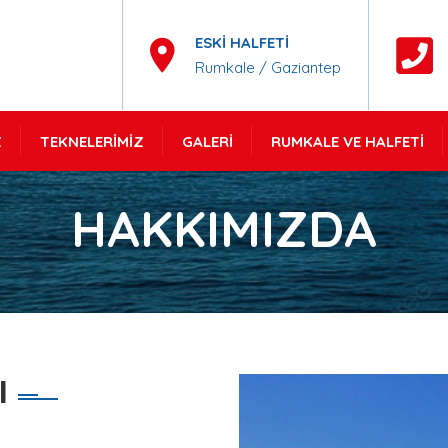
ESKI HALFETI
Rumkale / Gaziantep
Z
TEKNELERIMIZ
GALERI
RUMKALE VE HALFETI
HAKKIMIZDA
I